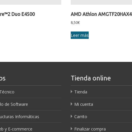
ore™2 Duo E4500
AMD Athlon AMGTF20HAX
8,50
€
Leer más
os
Tienda online
 Técnico
Tienda
lo de Software
Mi cuenta
ructuras Informáticas
Carrito
Web y E-commerce
Finalizar compra