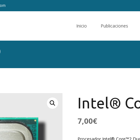
com
Saltar
al
Inicio
Publicaciones
contenido
0
Intel® C
7,00
€
Procesador Intel® Core™2 Du