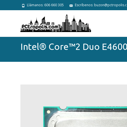
Llámanos: 606 660 305
Escríbenos: buzon@pctropolis.
Intel® Core™2 Duo E460