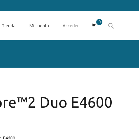
0
Buscar
Tienda
Mi cuenta
Acceder
por:
ore™2 Duo E4600
o E4600