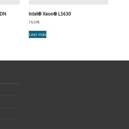
4DN
Intel® Xeon® L5630
16,50
€
Leer más