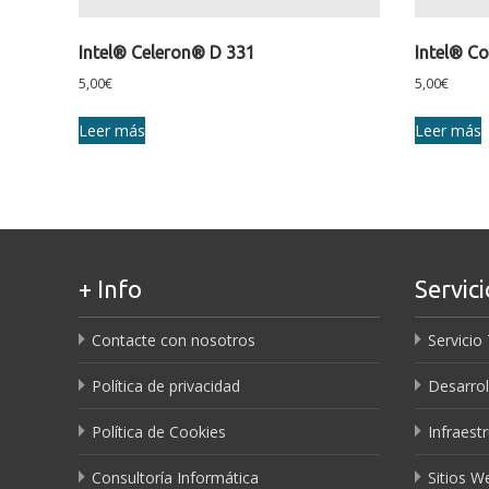
Intel® Celeron® D 331
Intel® C
5,00
€
5,00
€
Leer más
Leer más
+ Info
Servici
Contacte con nosotros
Servicio
Política de privacidad
Desarrol
Política de Cookies
Infraest
Consultoría Informática
Sitios 