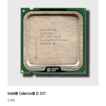
Intel® Celeron® D 331
5,00
€