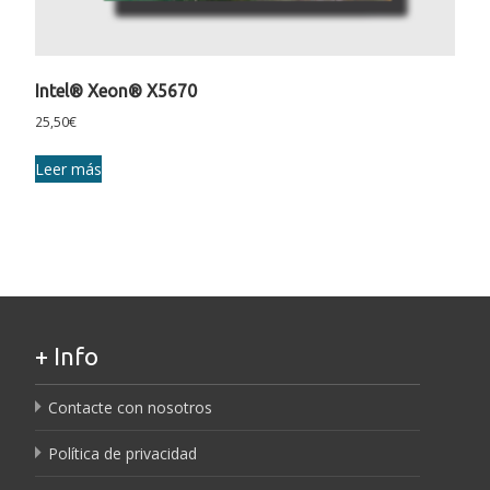
Intel® Xeon® X5670
25,50
€
Leer más
+ Info
Contacte con nosotros
Política de privacidad