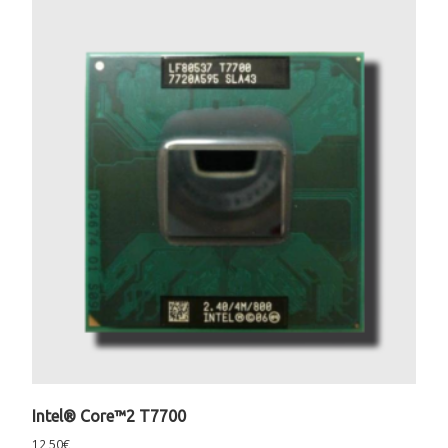
Intel® Core™2 T7700
12,50
€