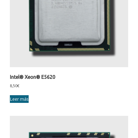
Intel® Xeon® E5620
8,50
€
Leer más