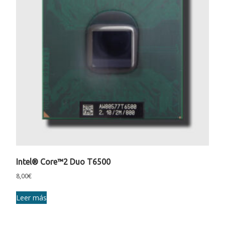
Intel® Core™2 Duo T6500
8,00
€
Leer más