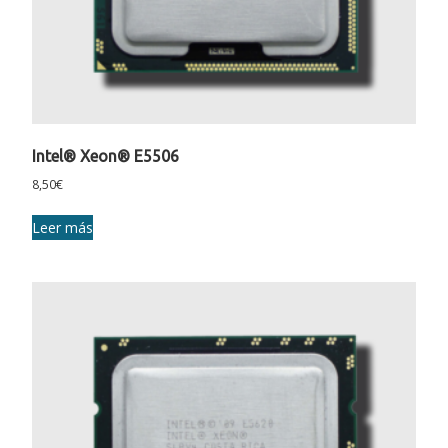
Intel® Xeon® E5506
8,50
€
Leer más