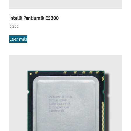
Intel® Pentium® E5300
6,50
€
Leer más