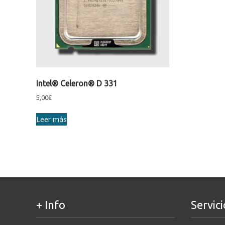
Intel® Celeron® D 331
5,00
€
Leer más
+ Info
Servici