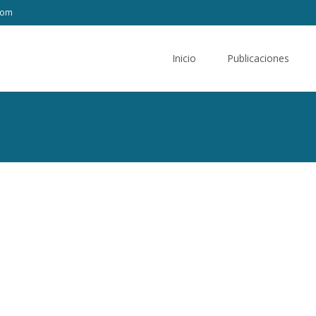
com
Saltar
al
Inicio
Publicaciones
contenido